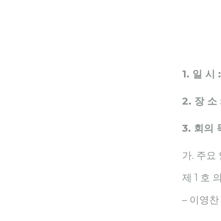
1. 일 시
:
2. 장 소
3. 회의
가. 주요
제 1 호
– 이영찬