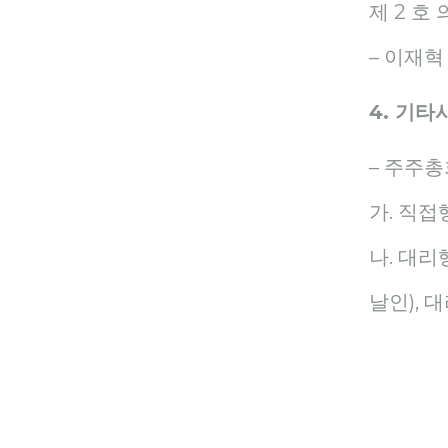
제 2 호 
– 이재혁
4. 기타
– 주주
가. 직접
나. 대리
날인), 