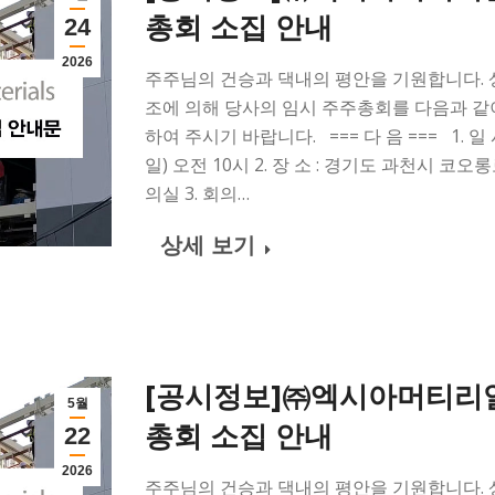
총회 소집 안내
24
2026
주주님의 건승과 댁내의 평안을 기원합니다. 상법 
조에 의해 당사의 임시 주주총회를 다음과 같
하여 주시기 바랍니다. === 다 음 === 1. 일 시 
일) 오전 10시 2. 장 소 : 경기도 과천시 코오
의실 3. 회의…
상세 보기
[공시정보]㈜엑시아머티리얼
5월
총회 소집 안내
22
2026
주주님의 건승과 댁내의 평안을 기원합니다. 상법 