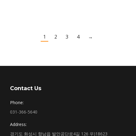
1
2
3
4
→
Contact Us
Phone:
031-366-5640
Address:
경기도 화성시 향남읍 발안공단로4길 126 우)18623