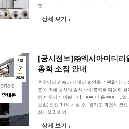
항…
상세 보기
[공시정보]㈜엑시아머티리얼
1월
총회 소집 안내
7
2026
주주님의 건승과 댁내의 평안을 기원합니다. 상법 
조에 의해 당사의 임시 주주총회를 다음과 같
하여 주시기 바랍니다. === 다 음 === 1. 일 시 
요일) 오전 10시 2. 장 소 : 경기도 과천시 코
회의실 3. 회의…
상세 보기