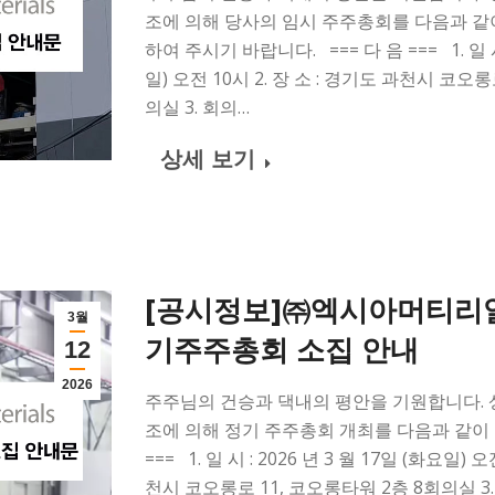
조에 의해 당사의 임시 주주총회를 다음과 같
하여 주시기 바랍니다. === 다 음 === 1. 일 시 
일) 오전 10시 2. 장 소 : 경기도 과천시 코오
의실 3. 회의…
상세 보기
[공시정보]㈜엑시아머티리얼
3월
기주주총회 소집 안내
12
2026
주주님의 건승과 댁내의 평안을 기원합니다. 상법 
조에 의해 정기 주주총회 개최를 다음과 같이 
=== 1. 일 시 : 2026 년 3 월 17일 (화요일) 
천시 코오롱로 11, 코오롱타워 2층 8회의실 3