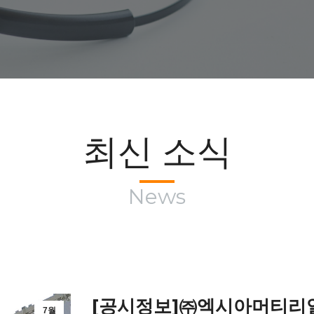
최신 소식
News
[공시정보]㈜엑시아머티리얼
7월