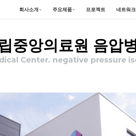
회사소개
주요제품
프로젝트
네트워크
립중앙의료원 음압
ical Center. negative pressure i