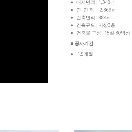
대지면적 : 1,340㎡
연 면 적 : 2,363㎡
건축면적 : 884㎡
건축규모 : 지상3층
건축물 구성 : 15실 30병상
■ 공사기간
1.5개월